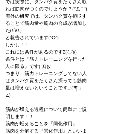
では実際に、タンパク質をたくさん取
れば筋肉がつくのでしょうか？(*´Д｀*)
海外の研究では、タンパク質を摂取す
ることで筋肉量や筋肉の合成が増加し
た(≧∀≦)
と報告されています(^O^)
しかし！！
これには条件があるのですΣ(-᷅_-᷄๑)
条件とは『筋力トレーニングを行った
人に限る』です( ´Д`)y
つまり、筋力トレーニングしてない人
はタンパク質をたくさん摂っても筋肉
量は増えないということです_:(´ཀ`」 
∠):
筋肉が増える過程について簡単にご説
明します！！
筋肉が増えることを『同化作用』
筋肉を分解する『異化作用』といいま