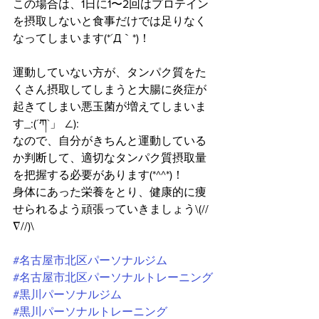
この場合は、1日に1〜2回はプロテイン
を摂取しないと食事だけでは足りなく
なってしまいます(*´Д｀*)！
運動していない方が、タンパク質をた
くさん摂取してしまうと大腸に炎症が
起きてしまい悪玉菌が増えてしまいま
す_:(´ཀ`」 ∠):
なので、自分がきちんと運動している
か判断して、適切なタンパク質摂取量
を把握する必要があります(*^^*)！
身体にあった栄養をとり、健康的に痩
せられるよう頑張っていきましょう\(//
∇//)\
#名古屋市北区パーソナルジム
#名古屋市北区パーソナルトレーニング
#黒川パーソナルジム
#黒川パーソナルトレーニング