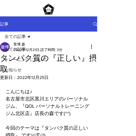
ME
NU
記事
全ての記事
章博 森
全ての記事
2022年12月21日
読了時間: 3分
タンパク質の『正しい』摂
トレーニングについて
取
お知らせ
更新日：
2022年12月25日
こんにちは♪
名古屋市北区黒川エリアのパーソナル
ジム、『QOL パーソナルトレーニング
ジム北区店』店長の森です(^^)
今回のテーマは『タンパク質の正しい
摂取』 です\(//∇//)\