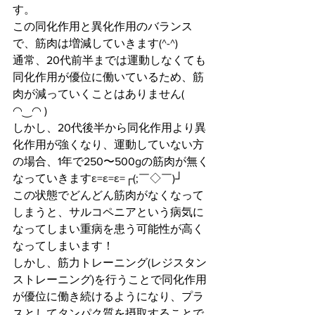
す。
この同化作用と異化作用のバランス
で、筋肉は増減していきます(^-^)
通常、20代前半までは運動しなくても
同化作用が優位に働いているため、筋
肉が減っていくことはありません( 
◠‿◠ )
しかし、20代後半から同化作用より異
化作用が強くなり、運動していない方
の場合、1年で250〜500gの筋肉が無く
なっていきますε=ε=ε=┌(;￣◇￣)┘
この状態でどんどん筋肉がなくなって
しまうと、サルコペニアという病気に
なってしまい重病を患う可能性が高く
なってしまいます！
しかし、筋力トレーニング(レジスタン
ストレーニング)を行うことで同化作用
が優位に働き続けるようになり、プラ
スとしてタンパク質を摂取することで