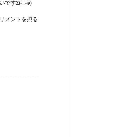
-᷅_-᷄๑)
リメントを摂る