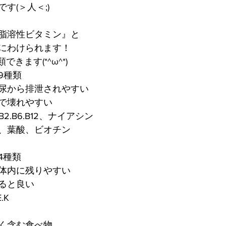
す(＞人＜;)
脂溶性ビタミン』と
にわけられます！
きます(*^ω^*)
9種類
尿から排泄されやすい
で壊れやすい
B2.B6.B12、ナイアシン
、葉酸、ビオチン
4種類
体内に残りやすい
ると良い
.K
く含む食べ物