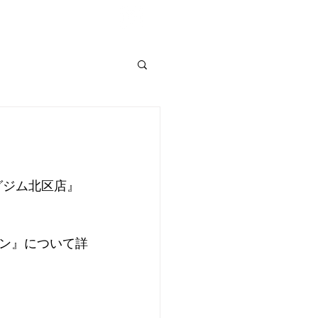
Shop List
グジム北区店』
ン』について詳