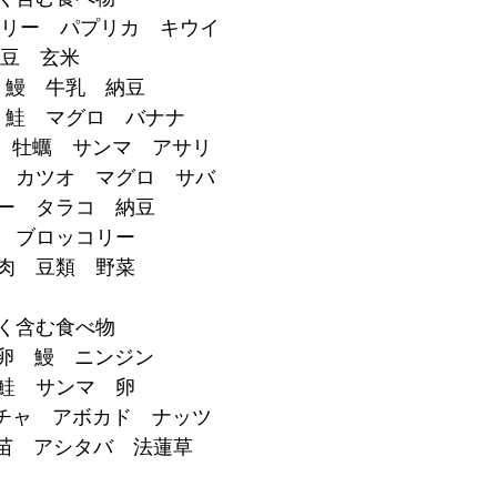
コリー　パプリカ　キウイ
大豆　玄米
　鰻　牛乳　納豆
ー　鮭　マグロ　バナナ
ー　牡蠣　サンマ　アサリ
　カツオ　マグロ　サバ
ー　タラコ　納豆
　ブロッコリー
肉　豆類　野菜
く含む食べ物
　卵　鰻　ニンジン
　鮭　サンマ　卵
ボチャ　アボカド　ナッツ
豆苗　アシタバ　法蓮草