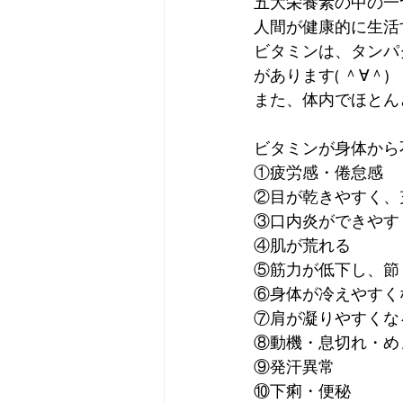
五大栄養素の中の一
人間が健康的に生活
ビタミンは、タンパ
があります( ＾∀＾)
また、体内でほとん
ビタミンが身体から
①疲労感・倦怠感
②目が乾きやすく、
③口内炎ができやす
④肌が荒れる
⑤筋力が低下し、節
⑥身体が冷えやすく
⑦肩が凝りやすくな
⑧動機・息切れ・め
⑨発汗異常
⑩下痢・便秘