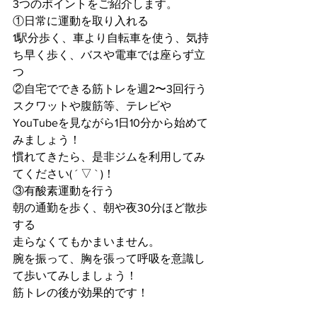
3つのポイントをご紹介します。
①日常に運動を取り入れる
1駅分歩く、車より自転車を使う、気持
ち早く歩く、バスや電車では座らず立
つ
②自宅でできる筋トレを週2〜3回行う
スクワットや腹筋等、テレビや
YouTubeを見ながら1日10分から始めて
みましょう！
慣れてきたら、是非ジムを利用してみ
てください( ´ ▽ ` )！
③有酸素運動を行う
朝の通勤を歩く、朝や夜30分ほど散歩
する
走らなくてもかまいません。
腕を振って、胸を張って呼吸を意識し
て歩いてみしましょう！
筋トレの後が効果的です！