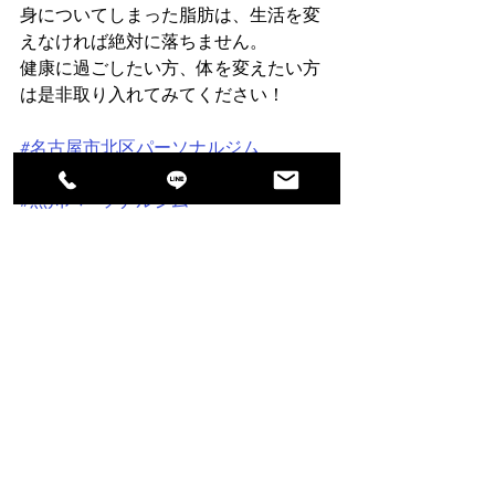
身についてしまった脂肪は、生活を変
えなければ絶対に落ちません。
健康に過ごしたい方、体を変えたい方
は是非取り入れてみてください！
#名古屋市北区パーソナルジム
#名古屋市北区パーソナルトレーニング
#黒川パーソナルジム
#黒川パーソナルトレーニング
QOLパーソナルトレーニングジム北区
店
〒462-0047
名古屋市北区金城町2丁目29－3
TEL：080-7385-5088
☆名古屋市北区黒川エリアでパーソナ
ルジムをお探しの方☆