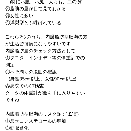
　(特にお腹、お尻、太もも、二の腕)
②脂肪の量が目で見てわかる
③女性に多い
④洋梨型とも呼ばれている
これら2つのうち、内臓脂肪型肥満の方
が生活習慣病になりやすいです！
内臓脂肪量のチェック方法として
①タニタ、インボディ等の体重計での
測定
②へそ周りの腹囲の確認
   (男性85cm以上、女性90cm以上)
③病院でのCT検査
タニタの体重計が最も手に入りやすい
ですね
内臓脂肪型肥満のリスク((((；ﾟДﾟ))))
①悪玉コレステロールの増加
②動脈硬化