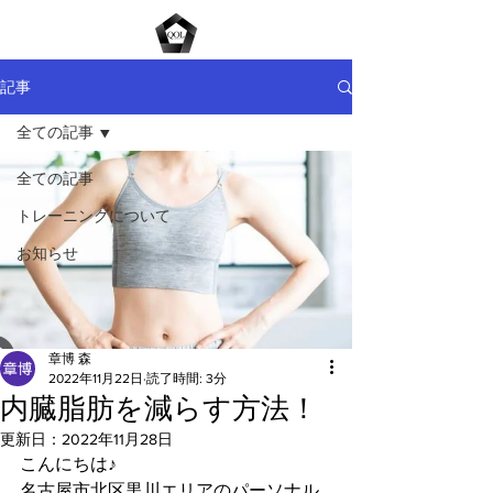
ME
NU
記事
全ての記事
全ての記事
トレーニングについて
お知らせ
章博 森
2022年11月22日
読了時間: 3分
内臓脂肪を減らす方法！
更新日：
2022年11月28日
こんにちは♪
名古屋市北区黒川エリアのパーソナル