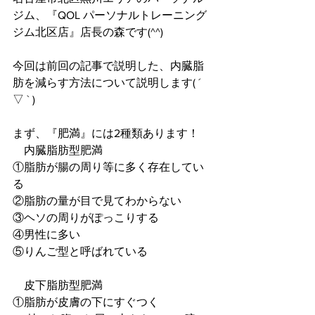
ジム、『QOL パーソナルトレーニング
ジム北区店』店長の森です(^^)
今回は前回の記事で説明した、内臓脂
肪を減らす方法について説明します( ´ 
▽ ` )
まず、『肥満』には2種類あります！
　内臓脂肪型肥満
①脂肪が腸の周り等に多く存在してい
る
②脂肪の量が目で見てわからない
③ヘソの周りがぽっこりする
④男性に多い
⑤りんご型と呼ばれている
　皮下脂肪型肥満
①脂肪が皮膚の下にすぐつく