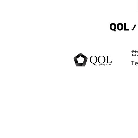
​QO
営
​T