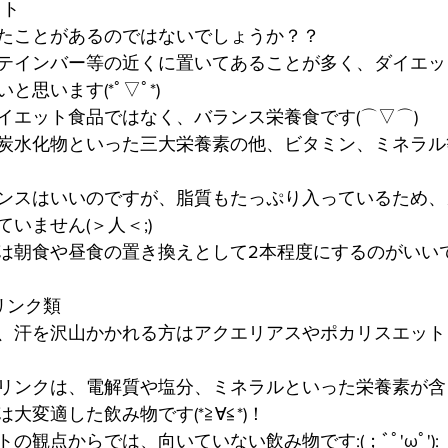
イト
たことがあるのではないでしょうか？？
テインバー等の近くに置いてあることが多く、ダイエッ
思います(*ﾟ▽ﾟ*)
イエット食品ではなく、バランス栄養食です(⌒▽⌒)
炭水化物といった三大栄養素の他、ビタミン、ミネラル
ンスはいいのですが、脂質もたっぷり入っているため、
いません(＞人＜;)
は朝食や昼食の置き換えとして2本程度にするのがいいでし
リンク類
、汗を沢山かかれる方はアクエリアスやポカリスエット
リンクは、電解質や塩分、ミネラルといった栄養素が含
大変適した飲み物です(*≧∀≦*)！
の観点からでは、向いていない飲み物です:(；ﾞﾟ'ωﾟ'):