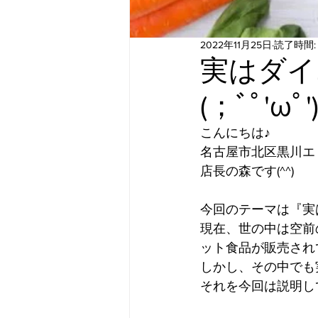
2022年11月25日
読了時間:
実はダイ
(；ﾞﾟ'ωﾟ')
こんにちは♪
名古屋市北区黒川エ
店長の森です(^^)
今回のテーマは『実はダ
現在、世の中は空前の
ット食品が販売され
しかし、その中でも
それを今回は説明し