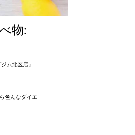
べ物:
グジム北区店』
から色んなダイエ