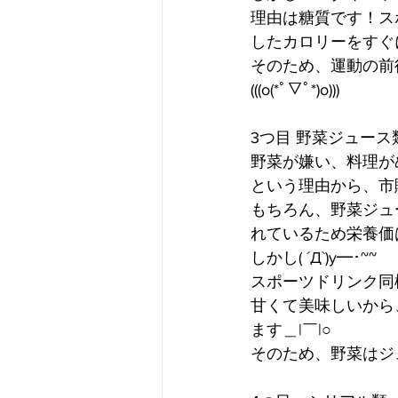
理由は糖質です！ス
したカロリーをすぐ
そのため、運動の前
(((o(*ﾟ▽ﾟ*)o)))
3つ目 野菜ジュース
野菜が嫌い、料理がめん
という理由から、市
もちろん、野菜ジュ
れているため栄養価はと
しかし( ´Д`)y━･~~
スポーツドリンク同様
甘くて美味しいから
ます＿|￣|○
そのため、野菜はジュ