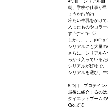
4つ目　シリアル類
朝、学校や仕事が早
ょうか(*≧∀≦*)
冷たい牛乳をかけて
入ったものやコラー
す╰(*´︶`*)╯♡
しかし、、、(ㆀ˘･з･˘
シリアルにも大量の砂
さらに、シリアルを
っかり入っているた
シリアルが好物で、
シリアルを選び、牛乳
5つ目　プロテイン
最後に紹介するのは
ダイエットブームの
ᕦ(ò_óˇ)ᕤ