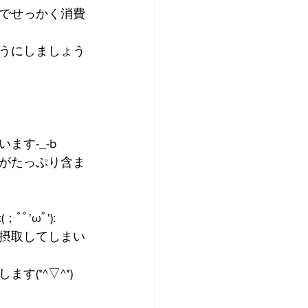
でせっかく消費
うにしましょう
す-_-b
がたっぷり含ま
'ωﾟ'):
摂取してしまい
(*^▽^*)