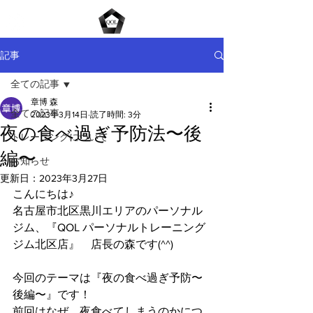
ME
NU
記事
全ての記事
章博 森
全ての記事
2023年3月14日
読了時間: 3分
夜の食べ過ぎ予防法〜後
トレーニングについて
編〜
お知らせ
更新日：
2023年3月27日
こんにちは♪
名古屋市北区黒川エリアのパーソナル
ジム、『QOL パーソナルトレーニング
ジム北区店』　店長の森です(^^)
今回のテーマは『夜の食べ過ぎ予防〜
後編〜』です！
前回はなぜ、夜食べてしまうのかにつ